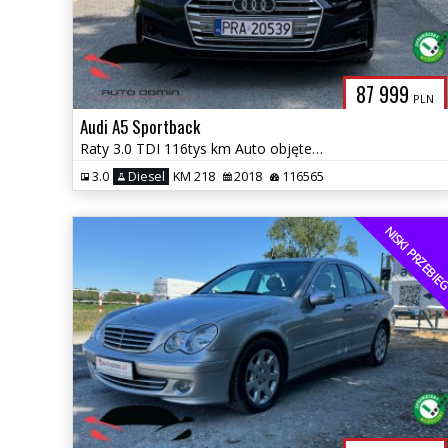
87 999
PLN
Audi A5 Sportback
Raty 3.0 TDI 116tys km Auto objęte roczną Gwarancją w cenie
3.0
Diesel
KM 218
2018
116565
NISKI PRZEBI