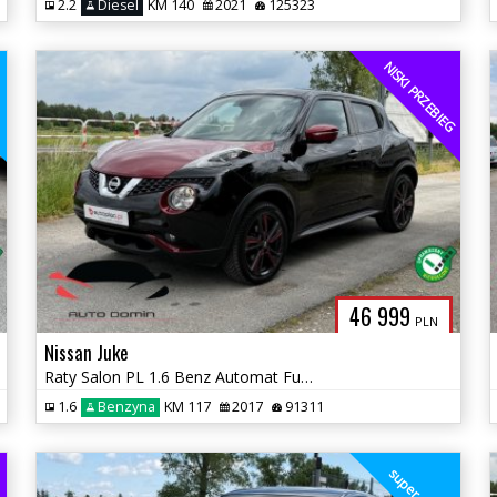
2.2
Diesel
KM 140
2021
125323
NISKI PRZEBIEG
a
46 999
PLN
Nissan Juke
Raty Salon PL 1.6 Benz Automat Full opcja Kamery 360 Navi Nowe opony
1.6
Benzyna
KM 117
2017
91311