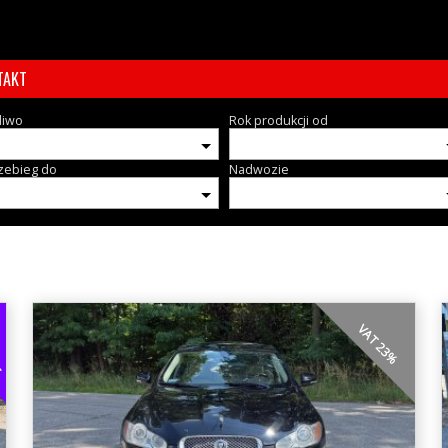
TAKT
liwo
Rok produkcji od
zebieg do
Nadwozie
EG
VAT 23%