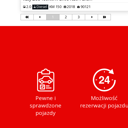
2.0
Diesel
KM 150
2018
90121
1
2
3
Pewne i
Możliwość
sprawdzone
rezerwacji pojazd
pojazdy