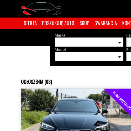
OFERTA
POSZUKUJĘ AUTO
SKUP
GWARANCJA
KON
Marka
Pa
Model
Pr
OGŁOSZENIA (68)
NISKI PRZEBI