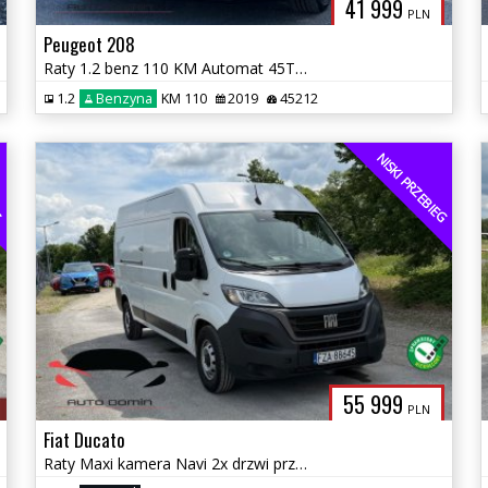
41 999
PLN
Peugeot 208
Raty 1.2 benz 110 KM Automat 45Tys km automat Panorama Navi Gwarancja
1.2
Benzyna
KM 110
2019
45212
EG
NISKI PRZEBIEG
55 999
PLN
Fiat Ducato
Raty Maxi kamera Navi 2x drzwi przesuwne klima 125tys km Gwarancja