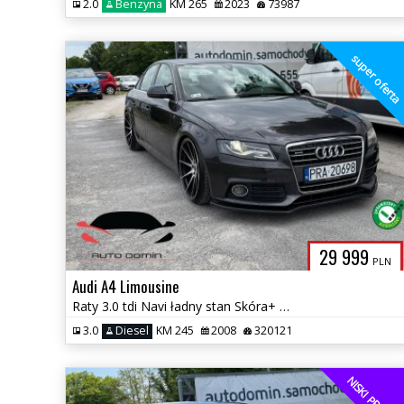
2.0
Benzyna
KM 265
2023
73987
super ofert
29 999
PLN
Audi A4 Limousine
Raty 3.0 tdi Navi ładny stan Skóra+ alcantara Klimatronic
3.0
Diesel
KM 245
2008
320121