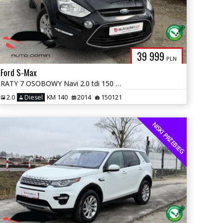
39 999
PLN
Ford S-Max
RATY 7 OSOBOWY Navi 2.0 tdi 150 tys km Zarej w PL Gwarancja
2.0
Diesel
KM 140
2014
150121
NISKI PRZEBIEG