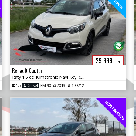
EG
super oferta
29 999
PLN
Renault Captur
Raty 1.5 dci Klimatronic Navi Key less go Zarej w PL Gwarancja
1.5
Diesel
KM 90
2013
199212
NISKI PRZEBIEG