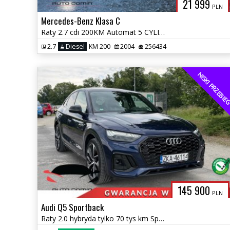
21 999
PLN
Mercedes-Benz Klasa C
Raty 2.7 cdi 200KM Automat 5 CYLINDRÓW Klimatronic bez korozji
2.7
Diesel
KM 200
2004
256434
NISKI PRZEBI
145 900
PLN
Audi Q5 Sportback
Raty 2.0 hybryda tylko 70 tys km Sportback Automat S-line Gwarancja