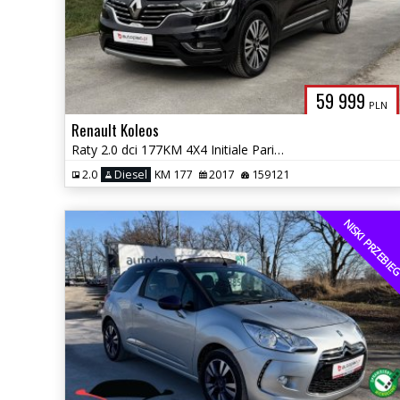
59 999
PLN
Renault Koleos
Raty 2.0 dci 177KM 4X4 Initiale Paris Skóra masaże Navi Led Gwarancja
2.0
Diesel
KM 177
2017
159121
NISKI PRZEBI