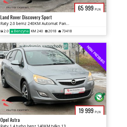
65 999
PLN
Land Rover Discovery Sport
Raty 2.0 bemz 240KM Automat Panorama Skóra tylko 73 tys km Gwarancja
2.0
Benzyna
KM 240
2018
73418
NISKI PRZEBIEG
19 999
PLN
Opel Astra
Raty 1.4 turbo benz 140KM tylko 136tys km Klimatronic Gwarancja