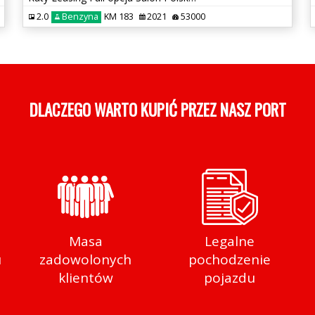
2.0
Benzyna
KM 183
2021
53000
DLACZEGO WARTO KUPIĆ
Masa
Legalne
u
zadowolonych
pochodzenie
klientów
pojazdu