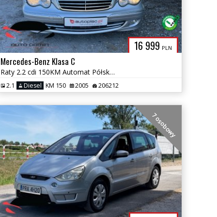
16 999
PLN
Mercedes-Benz Klasa C
Raty 2.2 cdi 150KM Automat Półskóra tylko 200tys km Bez korozji
2.1
Diesel
KM 150
2005
206212
7 osobowy