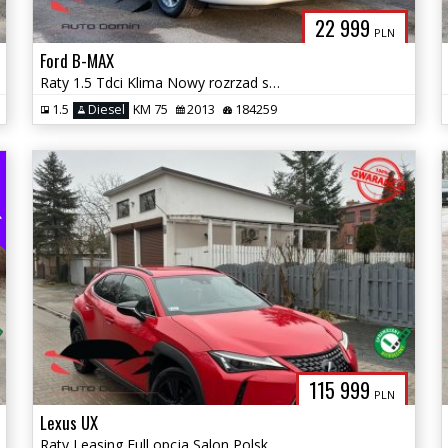
22 999
PLN
Ford B-MAX
Raty 1.5 Tdci Klima Nowy rozrzad serwis Zadbany Zarej w PL Gwarancja
1.5
Diesel
KM 75
2013
184259
EG
115 999
PLN
Lexus UX
Raty Leasing Full opcja Salon Polska 4x4 automat Hybrid Gwarancja