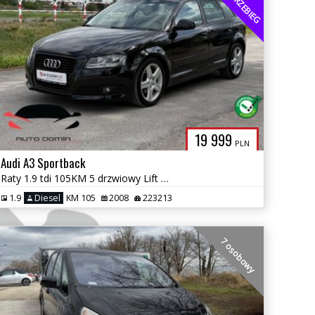
NISKI PRZEBIEG
19 999
PLN
Audi A3 Sportback
Raty 1.9 tdi 105KM 5 drzwiowy Lift Klimatronic dwustrefowy Gwarancja
1.9
Diesel
KM 105
2008
223213
7 osobowy