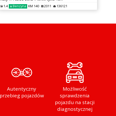
1.4
Benzyna
KM 140
2011
136121
Autentyczny
Możliwość
przebieg pojazdów
sprawdzenia
pojazdu na stacji
diagnostycznej