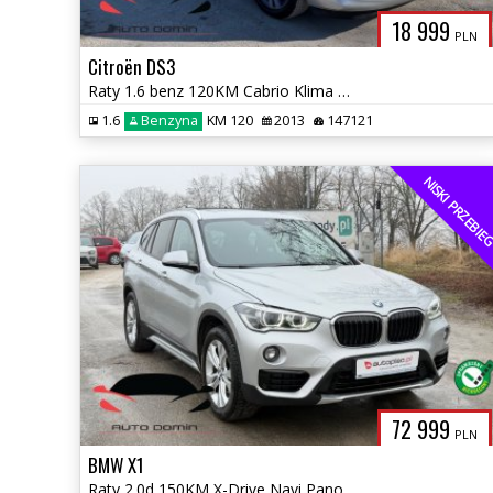
18 999
PLN
Citroën DS3
Raty 1.6 benz 120KM Cabrio Klima 147 tys km Zarej w PL Gwarancja
1.6
Benzyna
KM 120
2013
147121
NISKI PRZEBI
72 999
PLN
BMW X1
Raty 2.0d 150KM X-Drive Navi Panorama M-pakiet Zarej w PL Gwarancja