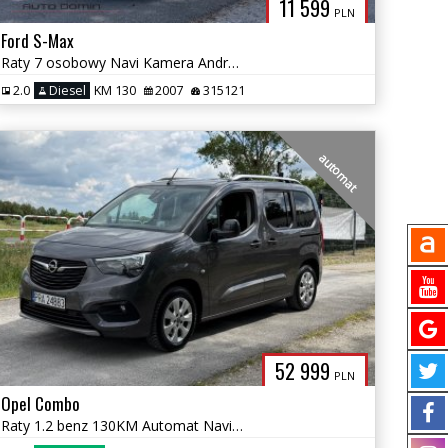
11 599
PLN
Ford S-Max
Raty 7 osobowy Navi Kamera Android 2 komplety opon 2.0 tdci Zarej w PL
2.0
Diesel
KM 130
2007
315121
automat
52 999
PLN
Opel Combo
Raty 1.2 benz 130KM Automat Navi 5 osobowy Tablet Serwis Nowy rozrząd