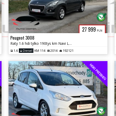
27 999
PLN
Peugeot 3008
Raty 1.6 hdi tylko 190tys km Navi Led Klimatronic Zarej w PL Gwarancja
1.6
Diesel
KM 114
2014
192121
EG
NISKI PRZEBIEG