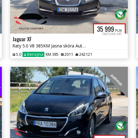
35 999
PLN
FAKTURA VAT
Jaguar XF
Raty 5.0 V8 385KM Jasna skóra Automat,niski przebieg USA Zarej w PL
5.0
Benzyna
KM 385
2011
242121
EG
automat