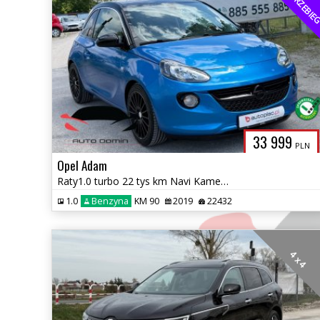
NISKI PRZEBI
33 999
PLN
Opel Adam
Raty1.0 turbo 22 tys km Navi Kamera Grzana kierownica,fotele Gwarancja
1.0
Benzyna
KM 90
2019
22432
4 x 4