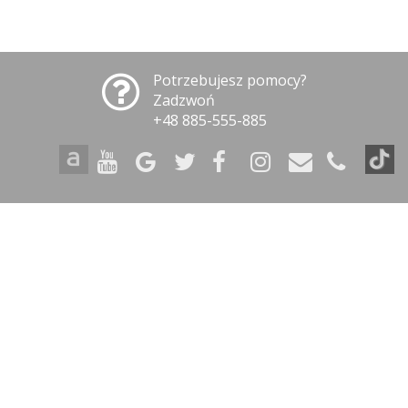
Potrzebujesz pomocy?
Zadzwoń
+48 885-555-885
INFORMACJE
Polityka prywatności
Polityka cookies
Klauzula informacyjna RODO
Reklamacje
GODZINY OTWARCIA
09:00-17:00 - Poniedziałek