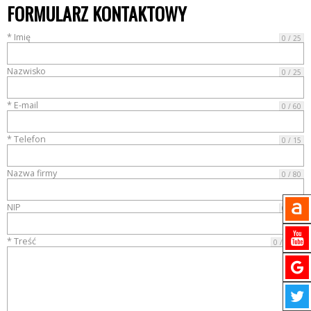
FORMULARZ KONTAKTOWY
* Imię
0 / 25
Nazwisko
0 / 25
* E-mail
0 / 60
* Telefon
0 / 15
Nazwa firmy
0 / 80
NIP
0 / 15
* Treść
0 / 4000