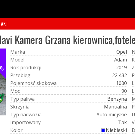
TAKT
Navi Kamera Grzana kierownica,fotel
M
a
r
k
a
Opel
BIEG
M
o
d
e
l
Adam
K
R
o
k
p
r
o
d
u
k
c
j
i
2019
Z
P
r
z
e
b
i
e
g
22 432
P
P
o
j
e
m
n
o
ś
ć
s
k
o
k
o
w
a
1000
L
M
o
c
90
L
T
y
p
p
a
l
i
w
a
Benzyna
S
k
r
z
y
n
i
a
Manualna
P
T
y
p
n
a
d
w
o
z
i
a
Auto miejskie
I
m
p
o
r
t
o
w
a
n
y
Tak
V
K
o
l
o
r
Niebieski