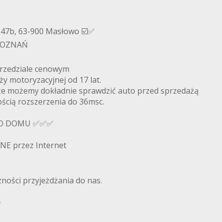
47b, 63-900 Masłowo ☑️✅
 POZNAŃ
rzedziale cenowym
ży motoryzacyjnej od 17 lat.
że możemy dokładnie sprawdzić auto przed sprzedażą
wością rozszerzenia do 36msc.
DO DOMU ✅✅✅
NE przez Internet
ności przyjeżdżania do nas.
✅