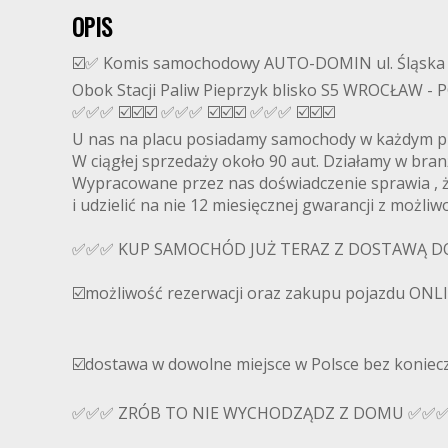
OPIS
☑️✅ Komis samochodowy AUTO-DOMIN ul. Śląska 
Obok Stacji Paliw Pieprzyk blisko S5 WROCŁAW -
✅✅✅ ☑️☑️☑️ ✅✅✅ ☑️☑️☑️ ✅✅✅ ☑️☑️☑️
U nas na placu posiadamy samochody w każdym p
W ciągłej sprzedaży około 90 aut. Działamy w bran
Wypracowane przez nas doświadczenie sprawia , 
i udzielić na nie 12 miesięcznej gwarancji z możli
✅✅✅ KUP SAMOCHÓD JUŻ TERAZ Z DOSTAWĄ 
☑️możliwość rezerwacji oraz zakupu pojazdu ONLI
☑️dostawa w dowolne miejsce w Polsce bez koniecz
✅✅✅ ZRÓB TO NIE WYCHODZĄDZ Z DOMU ✅✅