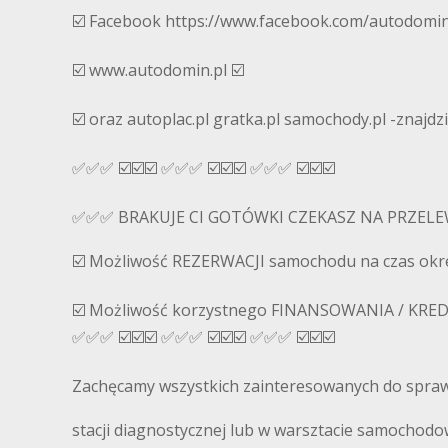
☑️ Facebook https://www.facebook.com/autodom
☑️ www.autodomin.pl ☑️
☑️ oraz autoplac.pl gratka.pl samochody.pl -znajdzi
✅✅✅ ☑️☑️☑️ ✅✅✅ ☑️☑️☑️ ✅✅✅ ☑️☑️☑️
✅✅✅ BRAKUJE CI GOTÓWKI CZEKASZ NA PRZEL
☑️ Możliwość REZERWACJI samochodu na czas okr
☑️ Możliwość korzystnego FINANSOWANIA / KREDYT
✅✅✅ ☑️☑️☑️ ✅✅✅ ☑️☑️☑️ ✅✅✅ ☑️☑️☑️
Zachęcamy wszystkich zainteresowanych do spraw
stacji diagnostycznej lub w warsztacie samochod