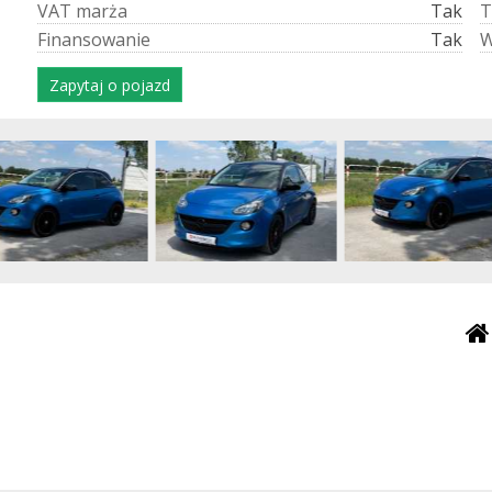
V
A
T
m
a
r
ż
a
Tak
T
F
i
n
a
n
s
o
w
a
n
i
e
Tak
Zapytaj o pojazd