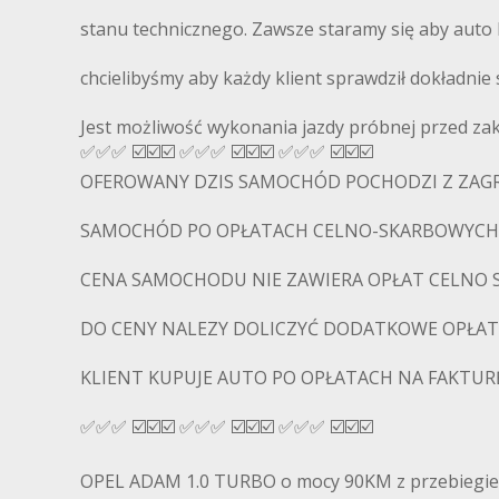
stanu technicznego. Zawsze staramy się aby auto 
chcielibyśmy aby każdy klient sprawdził dokładn
Jest możliwość wykonania jazdy próbnej przed z
✅✅✅ ☑️☑️☑️ ✅✅✅ ☑️☑️☑️ ✅✅✅ ☑️☑️☑️
OFEROWANY DZIS SAMOCHÓD POCHODZI Z ZAG
SAMOCHÓD PO OPŁATACH CELNO-SKARBOWYCH
CENA SAMOCHODU NIE ZAWIERA OPŁAT CELNO
DO CENY NALEZY DOLICZYĆ DODATKOWE OPŁAT
KLIENT KUPUJE AUTO PO OPŁATACH NA FAKTUR
✅✅✅ ☑️☑️☑️ ✅✅✅ ☑️☑️☑️ ✅✅✅ ☑️☑️☑️
OPEL ADAM 1.0 TURBO o mocy 90KM z przebiegie