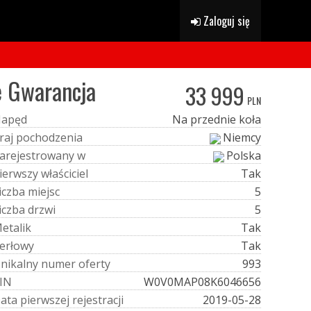
Zaloguj się
e Gwarancja
33 999
PLN
N
a
p
ę
d
Na przednie koła
r
a
j
p
o
c
h
o
d
z
e
n
i
a
Niemcy
a
r
e
j
e
s
t
r
o
w
a
n
y
w
Polska
i
e
r
w
s
z
y
w
ł
a
ś
c
i
c
i
e
l
Tak
i
c
z
b
a
m
i
e
j
s
c
5
i
c
z
b
a
d
r
z
w
i
5
M
e
t
a
l
i
k
Tak
e
r
ł
o
w
y
Tak
U
n
i
k
a
l
n
y
n
u
m
e
r
o
f
e
r
t
y
993
I
N
W0V0MAP08K6046656
D
a
t
a
p
i
e
r
w
s
z
e
j
r
e
j
e
s
t
r
a
c
j
i
2019-05-28