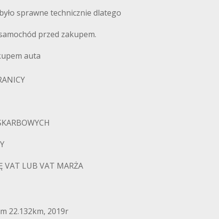
było sprawne technicznie dlatego
ie samochód przed zakupem.
akupem auta
RANICY
 SKARBOWYCH
Y
Ę VAT LUB VAT MARŻA
m 22.132km, 2019r