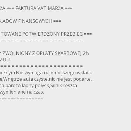
ŻA === FAKTURA VAT MARŻA ===
KŁADÓW FINANSOWYCH ===
TOWANE POTWIERDZONY PRZEBIEG ===
 = = = = = = = = = = = = = = = = = = = = = =
Y ZWOLNIONY Z OPŁATY SKARBOWEJ 2%
 !!!
 = = = = = = = = = = = = = = = = = = = = = =
nicznym.Nie wymaga najmniejszego wkładu
.Wnętrze auta czyste,nic nie jest podarte,
a bardzo ładny połysk,Silnik reszta
 wymieniane na czas.
=== === === === ===