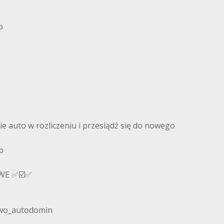
p
 auto w rozliczeniu i przesiądź się do nowego
p
WE ✅☑️✅
owo_autodomin