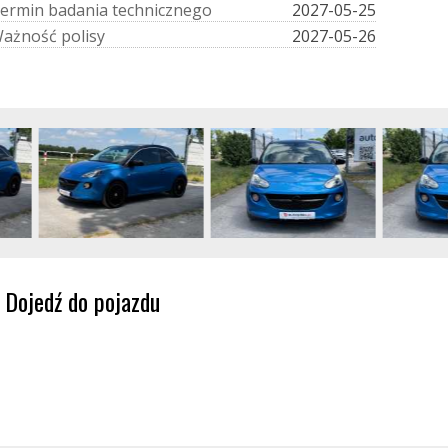
e
r
m
i
n
b
a
d
a
n
i
a
t
e
c
h
n
i
c
z
n
e
g
o
2027-05-25
W
a
ż
n
o
ś
ć
p
o
l
i
s
y
2027-05-26
Dojedź do pojazdu