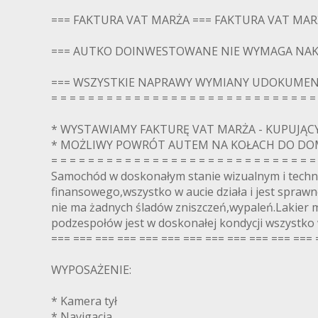
=== FAKTURA VAT MARŻA === FAKTURA VAT MAR
=== AUTKO DOINWESTOWANE NIE WYMAGA NA
=== WSZYSTKIE NAPRAWY WYMIANY UDOKUMEN
= = = = = = = = = = = = = = = = = = = = = = = = = = = = =
* WYSTAWIAMY FAKTURĘ VAT MARŻA - KUPUJĄC
* MOŻLIWY POWRÓT AUTEM NA KOŁACH DO DOMU
= = = = = = = = = = = = = = = = = = = = = = = = = = = = =
Samochód w doskonałym stanie wizualnym i tech
finansowego,wszystko w aucie działa i jest sprawne
nie ma żadnych śladów zniszczeń,wypaleń.Lakier m
podzespołów jest w doskonałej kondycji wszystko
=== === === === === === === === === === === === 
WYPOSAŻENIE:
* Kamera tył
* Navigacja