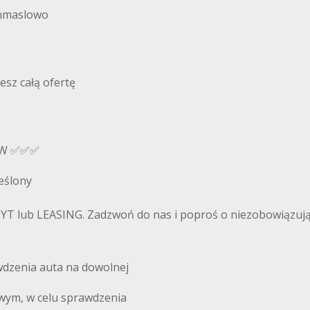
inmaslowo
esz całą ofertę
EW ✅✅✅
eślony
 lub LEASING. Zadzwoń do nas i poproś o niezobowiązując
dzenia auta na dowolnej
owym, w celu sprawdzenia