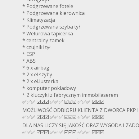
* Podgrzewane fotele
* Podgrzewana kierownica
* Klimatyzacja
* Podgrzewana szyba tył
* Welurowa tapicerka
* centralny zamek
* czujniki tył
* ESP
* ABS
* 6 x airbag
* 2 x el.szyby
* 2 x el.lusterka
* komputer pokładowy
* 2 kluczyki z fabrycznym immobilaserem
✅✅✅ ☑️☑️☑️ ✅✅✅ ☑️☑️☑️ ✅✅✅ ☑️☑️☑️
MOŻLIWOŚĆ ODBIORU KLIENTA Z DWORCA PKP I
✅✅✅ ☑️☑️☑️ ✅✅✅ ☑️☑️☑️ ✅✅✅ ☑️☑️☑️
DLA NAS LICZY SIĘ JAKOŚĆ ORAZ WYGODA I ZADO
✅✅✅ ☑️☑️☑️ ✅✅✅ ☑️☑️☑️ ✅✅✅ ☑️☑️☑️