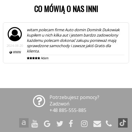
CO MÓWIĄ O NAS INNI
Polecam komis Auto-domin jest to firma rzetelna
samochody sprawdzone. Samochody posiadają
pisemną gwarancje przebiegu oraz każde auto można
sprawdzić na stacji kontroli pojazdów. Przegląd przed
2024-08-01
zakupowy komis oferuje w cenie auta. Na pewno do
was wrócę po następne pozdrawiam Marian
MARIAN
Potrzebujesz pomocy?
Zadzwoń
+48 885-555-885