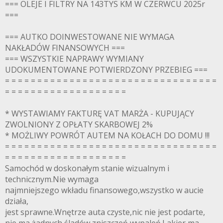
=== OLEJE I FILTRY NA 143TYS KM W CZERWCU 2025r
===
=== AUTKO DOINWESTOWANE NIE WYMAGA
NAKŁADÓW FINANSOWYCH ===
=== WSZYSTKIE NAPRAWY WYMIANY
UDOKUMENTOWANE POTWIERDZONY PRZEBIEG ===
= = = = = = = = = = = = = = = = = = = = = = = = = = = = = = = = =
= = = = = = = = = = = = = = = = = = =
* WYSTAWIAMY FAKTURĘ VAT MARŻA - KUPUJĄCY
ZWOLNIONY Z OPŁATY SKARBOWEJ 2%
* MOŻLIWY POWRÓT AUTEM NA KOŁACH DO DOMU !!!
= = = = = = = = = = = = = = = = = = = = = = = = = = = = = = = = =
= = = = = = = = = = = = = = = = = = =
Samochód w doskonałym stanie wizualnym i
technicznym.Nie wymaga
najmniejszego wkładu finansowego,wszystko w aucie
działa,
jest sprawne.Wnętrze auta czyste,nic nie jest podarte,