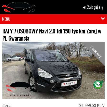
Zaloguj się
MENU
RATY 7 OSOBOWY Navi 2.0 tdi 150 tys km Zarej w
PL Gwarancja
7 osobowy
C
e
n
a
39 999.00 PLN