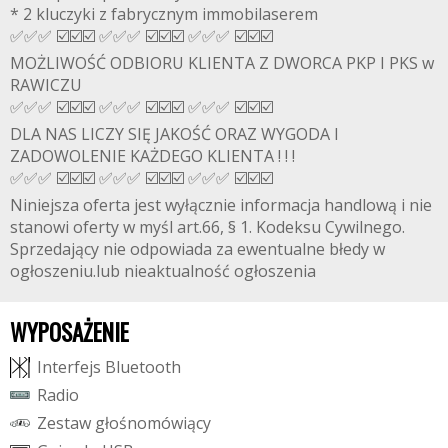
* 2 kluczyki z fabrycznym immobilaserem
✅✅✅ ☑️☑️☑️ ✅✅✅ ☑️☑️☑️ ✅✅✅ ☑️☑️☑️
MOŻLIWOŚĆ ODBIORU KLIENTA Z DWORCA PKP I PKS w
RAWICZU
✅✅✅ ☑️☑️☑️ ✅✅✅ ☑️☑️☑️ ✅✅✅ ☑️☑️☑️
DLA NAS LICZY SIĘ JAKOŚĆ ORAZ WYGODA I
ZADOWOLENIE KAŻDEGO KLIENTA ! ! !
✅✅✅ ☑️☑️☑️ ✅✅✅ ☑️☑️☑️ ✅✅✅ ☑️☑️☑️
Niniejsza oferta jest wyłącznie informacja handlową i nie
stanowi oferty w myśl art.66, § 1. Kodeksu Cywilnego.
Sprzedający nie odpowiada za ewentualne błedy w
ogłoszeniu.lub nieaktualność ogłoszenia
WYPOSAŻENIE
I
n
t
e
r
f
e
j
s
B
l
u
e
t
o
o
t
h
R
a
d
i
o
Z
e
s
t
a
w
g
ł
o
ś
n
o
m
ó
w
i
ą
c
y