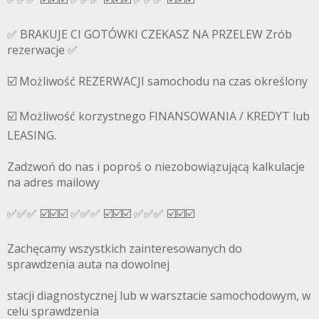
✅ BRAKUJE CI GOTÓWKI CZEKASZ NA PRZELEW Zrób
rezerwacje ✅
☑️ Możliwość REZERWACJI samochodu na czas określony
☑️ Możliwość korzystnego FINANSOWANIA / KREDYT lub
LEASING.
Zadzwoń do nas i poproś o niezobowiązującą kalkulacje
na adres mailowy
✅✅✅ ☑️☑️☑️ ✅✅✅ ☑️☑️☑️ ✅✅✅ ☑️☑️☑️
Zachęcamy wszystkich zainteresowanych do
sprawdzenia auta na dowolnej
stacji diagnostycznej lub w warsztacie samochodowym, w
celu sprawdzenia