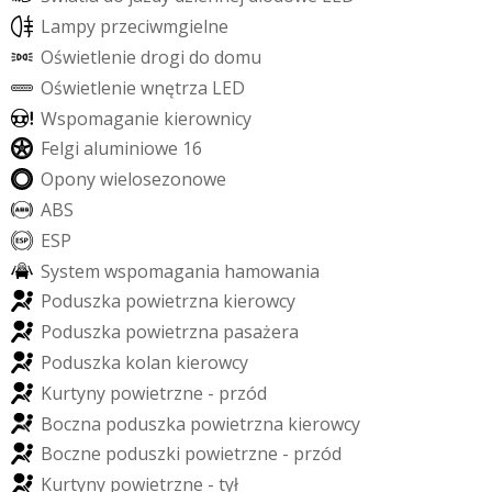
L
a
m
p
y
p
r
z
e
c
i
w
m
g
i
e
l
n
e
O
ś
w
i
e
t
l
e
n
i
e
d
r
o
g
i
d
o
d
o
m
u
O
ś
w
i
e
t
l
e
n
i
e
w
n
ę
t
r
z
a
L
E
D
W
s
p
o
m
a
g
a
n
i
e
k
i
e
r
o
w
n
i
c
y
F
e
l
g
i
a
l
u
m
i
n
i
o
w
e
1
6
O
p
o
n
y
w
i
e
l
o
s
e
z
o
n
o
w
e
A
B
S
E
S
P
S
y
s
t
e
m
w
s
p
o
m
a
g
a
n
i
a
h
a
m
o
w
a
n
i
a
P
o
d
u
s
z
k
a
p
o
w
i
e
t
r
z
n
a
k
i
e
r
o
w
c
y
P
o
d
u
s
z
k
a
p
o
w
i
e
t
r
z
n
a
p
a
s
a
ż
e
r
a
P
o
d
u
s
z
k
a
k
o
l
a
n
k
i
e
r
o
w
c
y
K
u
r
t
y
n
y
p
o
w
i
e
t
r
z
n
e
-
p
r
z
ó
d
B
o
c
z
n
a
p
o
d
u
s
z
k
a
p
o
w
i
e
t
r
z
n
a
k
i
e
r
o
w
c
y
B
o
c
z
n
e
p
o
d
u
s
z
k
i
p
o
w
i
e
t
r
z
n
e
-
p
r
z
ó
d
K
u
r
t
y
n
y
p
o
w
i
e
t
r
z
n
e
-
t
y
ł