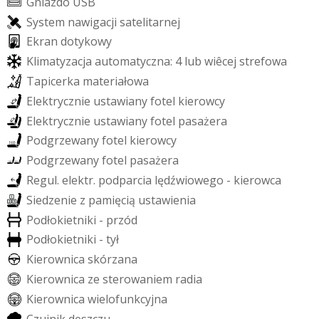
G
n
i
a
z
d
o
U
S
B
S
y
s
t
e
m
n
a
w
i
g
a
c
j
i
s
a
t
e
l
i
t
a
r
n
e
j
E
k
r
a
n
d
o
t
y
k
o
w
y
K
l
i
m
a
t
y
z
a
c
j
a
a
u
t
o
m
a
t
y
c
z
n
a
:
4
l
u
b
w
i
ê
c
e
j
s
t
r
e
f
o
w
a
T
a
p
i
c
e
r
k
a
m
a
t
e
r
i
a
ł
o
w
a
E
l
e
k
t
r
y
c
z
n
i
e
u
s
t
a
w
i
a
n
y
f
o
t
e
l
k
i
e
r
o
w
c
y
E
l
e
k
t
r
y
c
z
n
i
e
u
s
t
a
w
i
a
n
y
f
o
t
e
l
p
a
s
a
ż
e
r
a
P
o
d
g
r
z
e
w
a
n
y
f
o
t
e
l
k
i
e
r
o
w
c
y
P
o
d
g
r
z
e
w
a
n
y
f
o
t
e
l
p
a
s
a
ż
e
r
a
R
e
g
u
l
.
e
l
e
k
t
r
.
p
o
d
p
a
r
c
i
a
l
ę
d
ź
w
i
o
w
e
g
o
-
k
i
e
r
o
w
c
a
S
i
e
d
z
e
n
i
e
z
p
a
m
i
ę
c
i
ą
u
s
t
a
w
i
e
n
i
a
P
o
d
ł
o
k
i
e
t
n
i
k
i
-
p
r
z
ó
d
P
o
d
ł
o
k
i
e
t
n
i
k
i
-
t
y
ł
K
i
e
r
o
w
n
i
c
a
s
k
ó
r
z
a
n
a
K
i
e
r
o
w
n
i
c
a
z
e
s
t
e
r
o
w
a
n
i
e
m
r
a
d
i
a
K
i
e
r
o
w
n
i
c
a
w
i
e
l
o
f
u
n
k
c
y
j
n
a
C
z
u
j
n
i
k
d
e
s
z
c
z
u