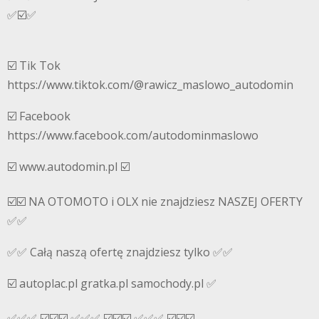
✅☑️✅
☑️ Tik Tok
https://www.tiktok.com/@rawicz_maslowo_autodomin
☑️ Facebook
https://www.facebook.com/autodominmaslowo
☑️ www.autodomin.pl ☑️
☑️☑️ NA OTOMOTO i OLX nie znajdziesz NASZEJ OFERTY
✅✅
✅✅ Całą naszą ofertę znajdziesz tylko ✅✅
☑️ autoplac.pl gratka.pl samochody.pl ✅
✅✅✅ ☑️☑️☑️ ✅✅✅ ☑️☑️☑️ ✅✅✅ ☑️☑️☑️