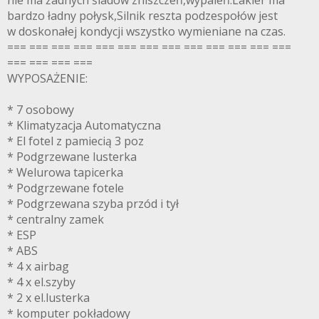
nie ma żadnych śladów zniszczeń,wypaleń.Lakier ma
bardzo ładny połysk,Silnik reszta podzespołów jest
w doskonałej kondycji wszystko wymieniane na czas.
=== === === === === === === === === === === === ===
=== === === ===
WYPOSAŻENIE:
* 7 osobowy
* Klimatyzacja Automatyczna
* El fotel z pamiecią 3 poz
* Podgrzewane lusterka
* Welurowa tapicerka
* Podgrzewane fotele
* Podgrzewana szyba przód i tył
* centralny zamek
* ESP
* ABS
* 4 x airbag
* 4 x el.szyby
* 2 x el.lusterka
* komputer pokładowy