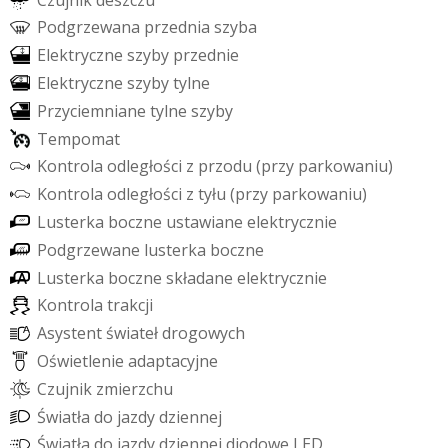
P
o
d
g
r
z
e
w
a
n
a
p
r
z
e
d
n
i
a
s
z
y
b
a
E
l
e
k
t
r
y
c
z
n
e
s
z
y
b
y
p
r
z
e
d
n
i
e
E
l
e
k
t
r
y
c
z
n
e
s
z
y
b
y
t
y
l
n
e
P
r
z
y
c
i
e
m
n
i
a
n
e
t
y
l
n
e
s
z
y
b
y
T
e
m
p
o
m
a
t
K
o
n
t
r
o
l
a
o
d
l
e
g
ł
o
ś
c
i
z
p
r
z
o
d
u
(
p
r
z
y
p
a
r
k
o
w
a
n
i
u
)
K
o
n
t
r
o
l
a
o
d
l
e
g
ł
o
ś
c
i
z
t
y
ł
u
(
p
r
z
y
p
a
r
k
o
w
a
n
i
u
)
L
u
s
t
e
r
k
a
b
o
c
z
n
e
u
s
t
a
w
i
a
n
e
e
l
e
k
t
r
y
c
z
n
i
e
P
o
d
g
r
z
e
w
a
n
e
l
u
s
t
e
r
k
a
b
o
c
z
n
e
L
u
s
t
e
r
k
a
b
o
c
z
n
e
s
k
ł
a
d
a
n
e
e
l
e
k
t
r
y
c
z
n
i
e
K
o
n
t
r
o
l
a
t
r
a
k
c
j
i
A
s
y
s
t
e
n
t
ś
w
i
a
t
e
ł
d
r
o
g
o
w
y
c
h
O
ś
w
i
e
t
l
e
n
i
e
a
d
a
p
t
a
c
y
j
n
e
C
z
u
j
n
i
k
z
m
i
e
r
z
c
h
u
Ś
w
i
a
t
ł
a
d
o
j
a
z
d
y
d
z
i
e
n
n
e
j
Ś
w
i
a
t
ł
a
d
o
j
a
z
d
y
d
z
i
e
n
n
e
j
d
i
o
d
o
w
e
L
E
D