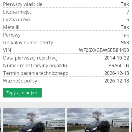
P
i
e
r
w
s
z
y
w
ł
a
ś
c
i
c
i
e
l
Tak
L
i
c
z
b
a
m
i
e
j
s
c
7
L
i
c
z
b
a
d
r
z
w
i
5
M
e
t
a
l
i
k
Tak
P
e
r
ł
o
w
y
Tak
U
n
i
k
a
l
n
y
n
u
m
e
r
o
f
e
r
t
y
968
V
I
N
WF0SXXGBWSEB84490
D
a
t
a
p
i
e
r
w
s
z
e
j
r
e
j
e
s
t
r
a
c
j
i
2014-10-22
N
u
m
e
r
r
e
j
e
s
t
r
a
c
y
j
n
y
p
o
j
a
z
d
u
PRA60TB
T
e
r
m
i
n
b
a
d
a
n
i
a
t
e
c
h
n
i
c
z
n
e
g
o
2026-12-18
W
a
ż
n
o
ś
ć
p
o
l
i
s
y
2026-12-18
Zapytaj o pojazd