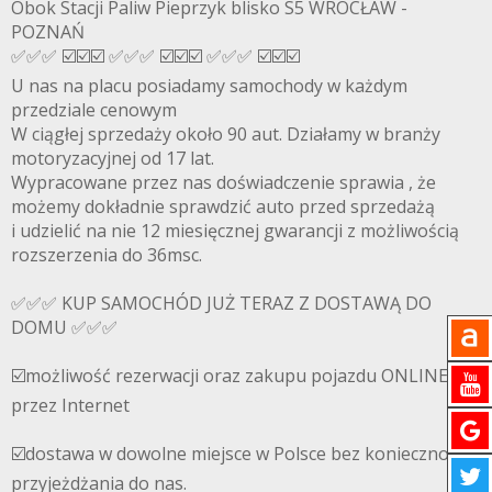
Obok Stacji Paliw Pieprzyk blisko S5 WROCŁAW -
POZNAŃ
✅✅✅ ☑️☑️☑️ ✅✅✅ ☑️☑️☑️ ✅✅✅ ☑️☑️☑️
U nas na placu posiadamy samochody w każdym
przedziale cenowym
W ciągłej sprzedaży około 90 aut. Działamy w branży
motoryzacyjnej od 17 lat.
Wypracowane przez nas doświadczenie sprawia , że
możemy dokładnie sprawdzić auto przed sprzedażą
i udzielić na nie 12 miesięcznej gwarancji z możliwością
rozszerzenia do 36msc.
✅✅✅ KUP SAMOCHÓD JUŻ TERAZ Z DOSTAWĄ DO
DOMU ✅✅✅
☑️możliwość rezerwacji oraz zakupu pojazdu ONLINE
przez Internet
☑️dostawa w dowolne miejsce w Polsce bez konieczności
przyjeżdżania do nas.