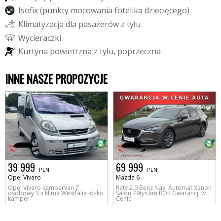
I
s
o
f
x
(
p
u
n
k
t
y
m
o
c
o
w
a
n
i
a
f
o
t
e
l
i
k
a
d
z
i
e
c
i
ę
c
e
g
o
)
K
l
i
m
a
t
y
z
a
c
j
a
d
l
a
p
a
s
a
ż
e
r
ó
w
z
t
y
ł
u
W
y
c
i
e
r
a
c
z
k
i
K
u
r
t
y
n
a
p
o
w
i
e
t
r
z
n
a
z
t
y
ł
u
,
p
o
p
r
z
e
c
z
n
a
INNE NASZE PROPOZYCJE
39 999
69 999
PLN
PLN
Opel Vivaro
Mazda 6
Opel Vivaro kampervan 7
Raty 2.0 Benz Navi Automat Xenon
osobowy 3 x klima Westfalia łózko
Salon 79tys km ROK GwarancjI w
kamper
Cenie