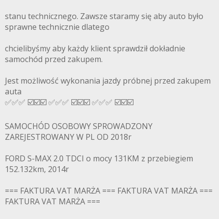
stanu technicznego. Zawsze staramy się aby auto było
sprawne technicznie dlatego
chcielibyśmy aby każdy klient sprawdził dokładnie
samochód przed zakupem.
Jest możliwość wykonania jazdy próbnej przed zakupem
auta
✅✅✅ ☑️☑️☑️ ✅✅✅ ☑️☑️☑️ ✅✅✅ ☑️☑️☑️
SAMOCHÓD OSOBOWY SPROWADZONY
ZAREJESTROWANY W PL OD 2018r
FORD S-MAX 2.0 TDCI o mocy 131KM z przebiegiem
152.132km, 2014r
=== FAKTURA VAT MARŻA === FAKTURA VAT MARŻA ===
FAKTURA VAT MARŻA ===