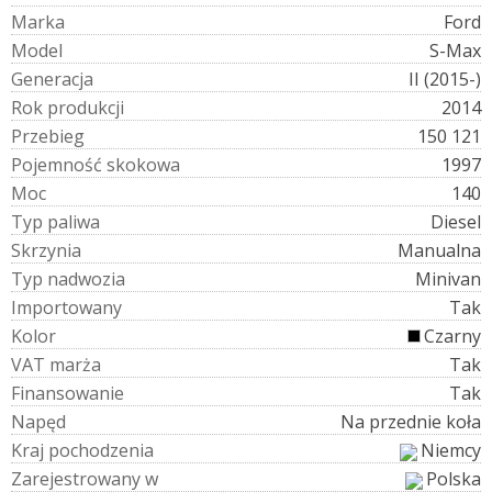
M
a
r
k
a
Ford
M
o
d
e
l
S-Max
G
e
n
e
r
a
c
j
a
II (2015-)
R
o
k
p
r
o
d
u
k
c
j
i
2014
P
r
z
e
b
i
e
g
150 121
P
o
j
e
m
n
o
ś
ć
s
k
o
k
o
w
a
1997
M
o
c
140
T
y
p
p
a
l
i
w
a
Diesel
S
k
r
z
y
n
i
a
Manualna
T
y
p
n
a
d
w
o
z
i
a
Minivan
I
m
p
o
r
t
o
w
a
n
y
Tak
K
o
l
o
r
Czarny
V
A
T
m
a
r
ż
a
Tak
F
i
n
a
n
s
o
w
a
n
i
e
Tak
N
a
p
ę
d
Na przednie koła
K
r
a
j
p
o
c
h
o
d
z
e
n
i
a
Niemcy
Z
a
r
e
j
e
s
t
r
o
w
a
n
y
w
Polska