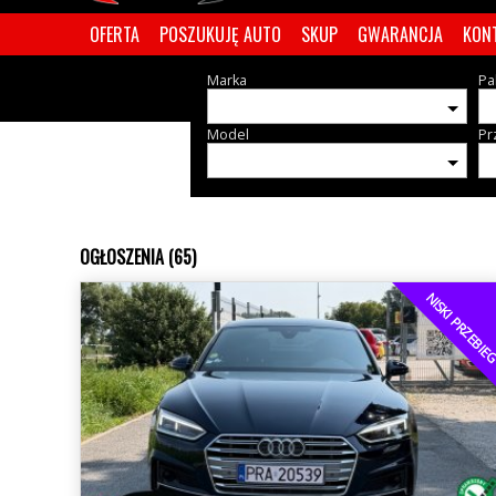
OFERTA
POSZUKUJĘ AUTO
SKUP
GWARANCJA
KON
Marka
Pa
Model
Pr
OGŁOSZENIA (65)
NISKI PRZEBI