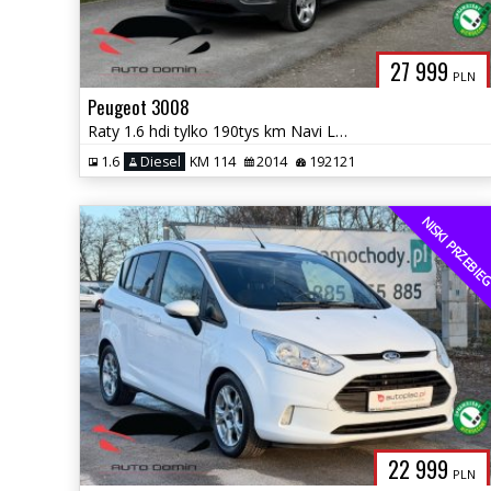
27 999
PLN
Peugeot 3008
Raty 1.6 hdi tylko 190tys km Navi Led Klimatronic Zarej w PL Gwarancja
1.6
Diesel
KM 114
2014
192121
NISKI PRZEBI
22 999
PLN