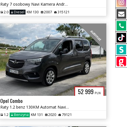
Raty 7 osobowy Navi Kamera Android 2 komplety opon 2.0 tdci Zarej w PL
2.0
Diesel
KM 130
2007
315121
automat
52 999
PLN
Opel Combo
Raty 1.2 benz 130KM Automat Navi 5 osobowy Tablet Serwis Nowy rozrząd
1.2
Benzyna
KM 131
2020
79121