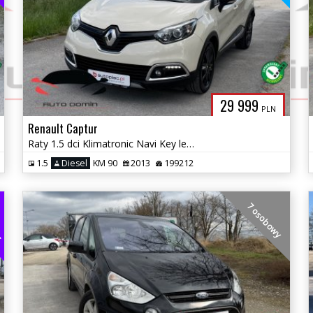
29 999
PLN
Renault Captur
Raty 1.5 dci Klimatronic Navi Key less go Zarej w PL Gwarancja
1.5
Diesel
KM 90
2013
199212
EG
7 osobowy