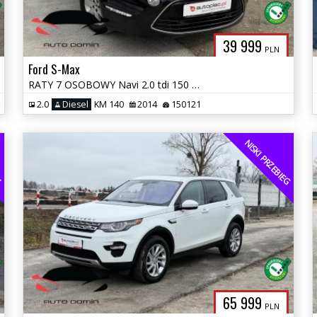
39 999
PLN
Ford S-Max
RATY 7 OSOBOWY Navi 2.0 tdi 150 tys km Zarej w PL Gwarancja
2.0
Diesel
KM 140
2014
150121
EG
NISKI PRZEBIEG
65 999
PLN