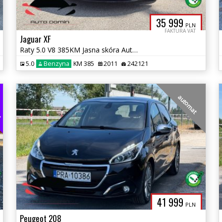
35 999
PLN
FAKTURA VAT
Jaguar XF
Raty 5.0 V8 385KM Jasna skóra Automat,niski przebieg USA Zarej w PL
5.0
Benzyna
KM 385
2011
242121
EG
automat
41 999
PLN
Peugeot 208