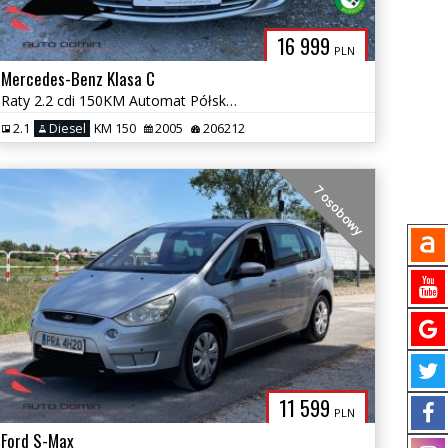
16 999
PLN
Mercedes-Benz Klasa C
Raty 2.2 cdi 150KM Automat Półskóra tylko 200tys km Bez korozji
2.1
Diesel
KM 150
2005
206212
7 osobowy
11 599
PLN
Ford S-Max