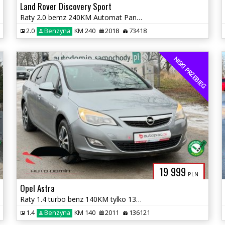
Land Rover Discovery Sport
Raty 2.0 bemz 240KM Automat Panorama Skóra tylko 73 tys km Gwarancja
2.0
Benzyna
KM 240
2018
73418
NISKI PRZEBIEG
19 999
PLN
Opel Astra
Raty 1.4 turbo benz 140KM tylko 136tys km Klimatronic Gwarancja
1.4
Benzyna
KM 140
2011
136121