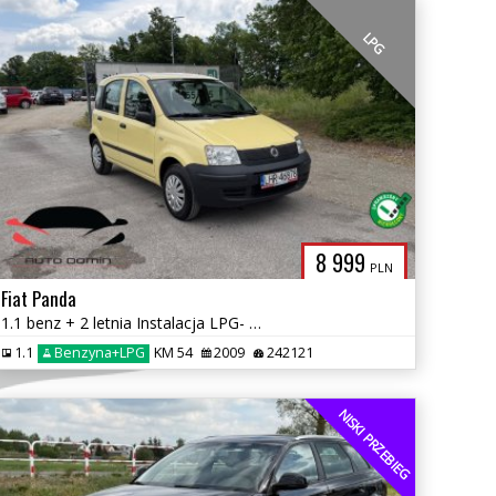
LPG
8 999
PLN
Fiat Panda
1.1 benz + 2 letnia Instalacja LPG- Butla w kole wspomaganie kier CITY
1.1
Benzyna+LPG
KM 54
2009
242121
NISKI PRZEBIEG