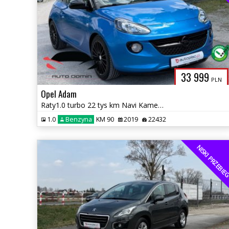
33 999
PLN
Opel Adam
Raty1.0 turbo 22 tys km Navi Kamera Grzana kierownica,fotele Gwarancja
1.0
Benzyna
KM 90
2019
22432
NISKI PRZEBI