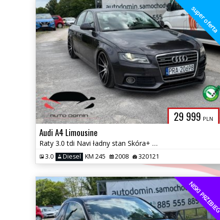
super ofert
29 999
PLN
Audi A4 Limousine
Raty 3.0 tdi Navi ładny stan Skóra+ alcantara Klimatronic
3.0
Diesel
KM 245
2008
320121
NISKI PRZEBI