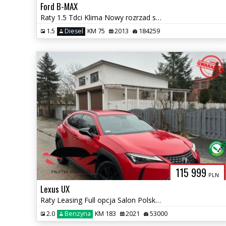
Ford B-MAX
Raty 1.5 Tdci Klima Nowy rozrzad serwis Zadbany Zarej w PL Gwarancja
1.5
Diesel
KM 75
2013
184259
115 999
PLN
Lexus UX
Raty Leasing Full opcja Salon Polska 4x4 automat Hybrid Gwarancja
2.0
Benzyna
KM 183
2021
53000