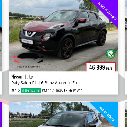
NISKI PRZEBIEG
a
46 999
PLN
Nissan Juke
Raty Salon PL 1.6 Benz Automat Full opcja Kamery 360 Navi Nowe opony
1.6
Benzyna
KM 117
2017
91311
EG
super oferta