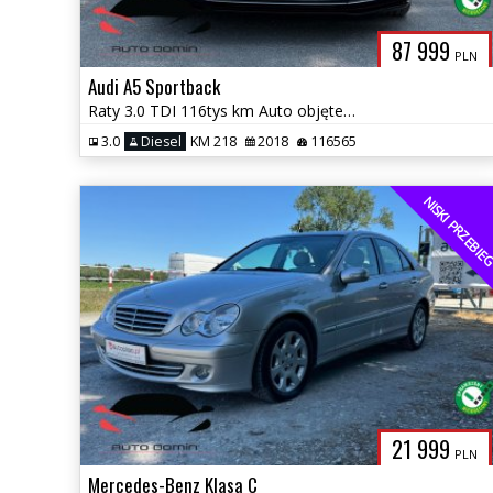
87 999
PLN
Audi A5 Sportback
Raty 3.0 TDI 116tys km Auto objęte roczną Gwarancją w cenie
3.0
Diesel
KM 218
2018
116565
NISKI PRZEBI
21 999
PLN
Mercedes-Benz Klasa C