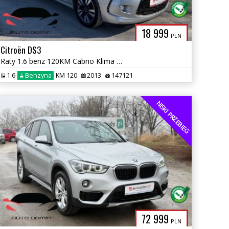
18 999
PLN
Citroën DS3
Raty 1.6 benz 120KM Cabrio Klima 147 tys km Zarej w PL Gwarancja
1.6
Benzyna
KM 120
2013
147121
NISKI PRZEBIEG
72 999
PLN