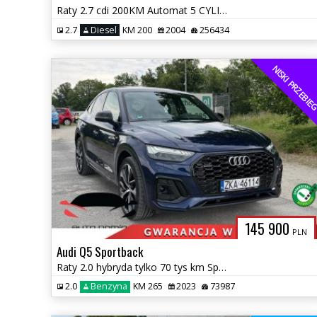
Raty 2.7 cdi 200KM Automat 5 CYLINDRÓW Klimatronic bez korozji
2.7
Diesel
KM 200
2004
256434
NISKI PRZEBI
145 900
PLN
Audi Q5 Sportback
Raty 2.0 hybryda tylko 70 tys km Sportback Automat S-line Gwarancja
2.0
Benzyna
KM 265
2023
73987