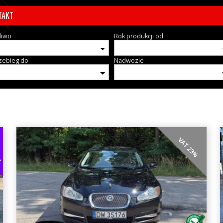
TAKT
liwo
Rok produkcji od
zebieg do
Nadwozie
EG
VAT 23%