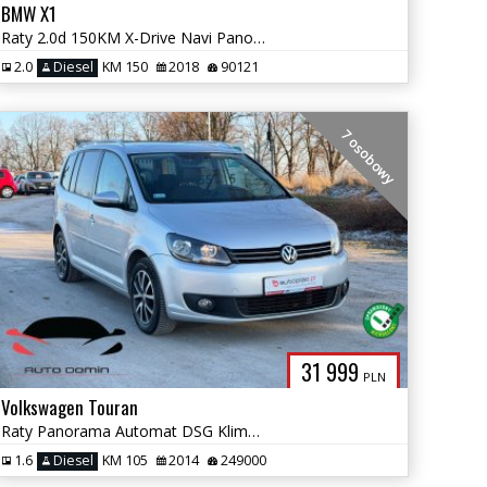
BMW X1
Raty 2.0d 150KM X-Drive Navi Panorama M-pakiet Zarej w PL Gwarancja
2.0
Diesel
KM 150
2018
90121
7 osobowy
31 999
PLN
Volkswagen Touran
Raty Panorama Automat DSG Klimatronic Navi 7 osobowy Zarej Gwarancja
1.6
Diesel
KM 105
2014
249000