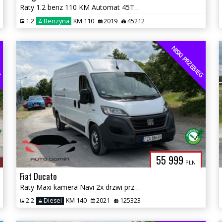
Raty 1.2 benz 110 KM Automat 45Tys km automat Panorama Navi Gwarancja
1.2
Benzyna
KM 110
2019
45212
EG
NISKI PRZEBIEG
55 999
PLN
Fiat Ducato
Raty Maxi kamera Navi 2x drzwi przesuwne klima 125tys km Gwarancja
2.2
Diesel
KM 140
2021
125323