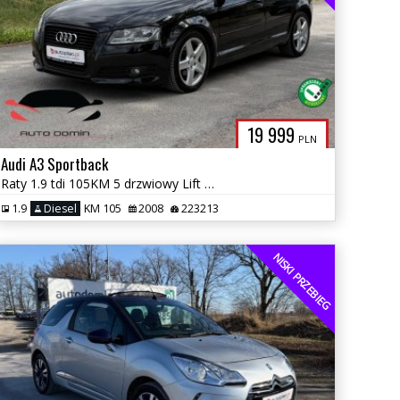
19 999
PLN
Audi A3 Sportback
Raty 1.9 tdi 105KM 5 drzwiowy Lift Klimatronic dwustrefowy Gwarancja
1.9
Diesel
KM 105
2008
223213
NISKI PRZEBIEG