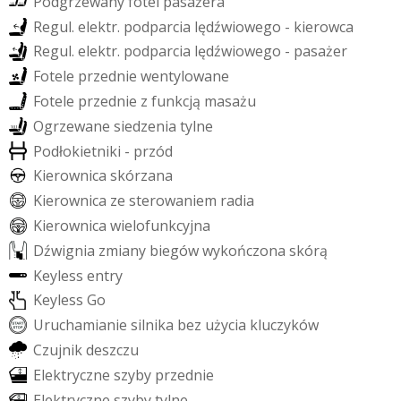
P
o
d
g
r
z
e
w
a
n
y
f
o
t
e
l
p
a
s
a
ż
e
r
a
R
e
g
u
l
.
e
l
e
k
t
r
.
p
o
d
p
a
r
c
i
a
l
ę
d
ź
w
i
o
w
e
g
o
-
k
i
e
r
o
w
c
a
R
e
g
u
l
.
e
l
e
k
t
r
.
p
o
d
p
a
r
c
i
a
l
ę
d
ź
w
i
o
w
e
g
o
-
p
a
s
a
ż
e
r
F
o
t
e
l
e
p
r
z
e
d
n
i
e
w
e
n
t
y
l
o
w
a
n
e
F
o
t
e
l
e
p
r
z
e
d
n
i
e
z
f
u
n
k
c
j
ą
m
a
s
a
ż
u
O
g
r
z
e
w
a
n
e
s
i
e
d
z
e
n
i
a
t
y
l
n
e
P
o
d
ł
o
k
i
e
t
n
i
k
i
-
p
r
z
ó
d
K
i
e
r
o
w
n
i
c
a
s
k
ó
r
z
a
n
a
K
i
e
r
o
w
n
i
c
a
z
e
s
t
e
r
o
w
a
n
i
e
m
r
a
d
i
a
K
i
e
r
o
w
n
i
c
a
w
i
e
l
o
f
u
n
k
c
y
j
n
a
D
ź
w
i
g
n
i
a
z
m
i
a
n
y
b
i
e
g
ó
w
w
y
k
o
ń
c
z
o
n
a
s
k
ó
r
ą
K
e
y
l
e
s
s
e
n
t
r
y
K
e
y
l
e
s
s
G
o
U
r
u
c
h
a
m
i
a
n
i
e
s
i
l
n
i
k
a
b
e
z
u
ż
y
c
i
a
k
l
u
c
z
y
k
ó
w
C
z
u
j
n
i
k
d
e
s
z
c
z
u
E
l
e
k
t
r
y
c
z
n
e
s
z
y
b
y
p
r
z
e
d
n
i
e
E
l
e
k
t
r
y
c
z
n
e
s
z
y
b
y
t
y
l
n
e