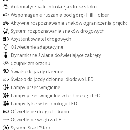
A
u
t
o
m
a
t
y
c
z
n
a
k
o
n
t
r
o
l
a
z
j
a
z
d
u
z
e
s
t
o
k
u
W
s
p
o
m
a
g
a
n
i
e
r
u
s
z
a
n
i
a
p
o
d
g
ó
r
ę
-
H
i
l
l
H
o
l
d
e
r
A
k
t
y
w
n
e
r
o
z
p
o
z
n
a
w
a
n
i
e
z
n
a
k
ó
w
o
g
r
a
n
i
c
z
e
n
i
a
p
r
ę
d
k
o
S
y
s
t
e
m
r
o
z
p
o
z
n
a
w
a
n
i
a
z
n
a
k
ó
w
d
r
o
g
o
w
y
c
h
A
s
y
s
t
e
n
t
ś
w
i
a
t
e
ł
d
r
o
g
o
w
y
c
h
O
ś
w
i
e
t
l
e
n
i
e
a
d
a
p
t
a
c
y
j
n
e
D
y
n
a
m
i
c
z
n
e
ś
w
i
a
t
ł
a
d
o
ś
w
i
e
t
l
a
j
ą
c
e
z
a
k
r
ę
t
y
C
z
u
j
n
i
k
z
m
i
e
r
z
c
h
u
Ś
w
i
a
t
ł
a
d
o
j
a
z
d
y
d
z
i
e
n
n
e
j
Ś
w
i
a
t
ł
a
d
o
j
a
z
d
y
d
z
i
e
n
n
e
j
d
i
o
d
o
w
e
L
E
D
L
a
m
p
y
p
r
z
e
c
i
w
m
g
i
e
l
n
e
L
a
m
p
y
p
r
z
e
c
i
w
m
g
i
e
l
n
e
w
t
e
c
h
n
o
l
o
g
i
i
L
E
D
L
a
m
p
y
t
y
l
n
e
w
t
e
c
h
n
o
l
o
g
i
i
L
E
D
O
ś
w
i
e
t
l
e
n
i
e
d
r
o
g
i
d
o
d
o
m
u
O
ś
w
i
e
t
l
e
n
i
e
w
n
ę
t
r
z
a
L
E
D
S
y
s
t
e
m
S
t
a
r
t
/
S
t
o
p