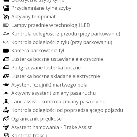
P
r
z
y
c
i
e
m
n
i
a
n
e
t
y
l
n
e
s
z
y
b
y
A
k
t
y
w
n
y
t
e
m
p
o
m
a
t
L
a
m
p
y
p
r
z
e
d
n
i
e
w
t
e
c
h
n
o
l
o
g
i
i
L
E
D
K
o
n
t
r
o
l
a
o
d
l
e
g
ł
o
ś
c
i
z
p
r
z
o
d
u
(
p
r
z
y
p
a
r
k
o
w
a
n
i
u
)
K
o
n
t
r
o
l
a
o
d
l
e
g
ł
o
ś
c
i
z
t
y
ł
u
(
p
r
z
y
p
a
r
k
o
w
a
n
i
u
)
K
a
m
e
r
a
p
a
r
k
o
w
a
n
i
a
t
y
ł
L
u
s
t
e
r
k
a
b
o
c
z
n
e
u
s
t
a
w
i
a
n
e
e
l
e
k
t
r
y
c
z
n
i
e
P
o
d
g
r
z
e
w
a
n
e
l
u
s
t
e
r
k
a
b
o
c
z
n
e
L
u
s
t
e
r
k
a
b
o
c
z
n
e
s
k
ł
a
d
a
n
e
e
l
e
k
t
r
y
c
z
n
i
e
A
s
y
s
t
e
n
t
(
c
z
u
j
n
i
k
)
m
a
r
t
w
e
g
o
p
o
l
a
A
k
t
y
w
n
y
a
s
y
s
t
e
n
t
z
m
i
a
n
y
p
a
s
a
r
u
c
h
u
L
a
n
e
a
s
s
i
s
t
-
k
o
n
t
r
o
l
a
z
m
i
a
n
y
p
a
s
a
r
u
c
h
u
K
o
n
t
r
o
l
a
o
d
l
e
g
ł
o
ś
c
i
o
d
p
o
p
r
z
e
d
z
a
j
ą
c
e
g
o
p
o
j
a
z
d
u
O
g
r
a
n
i
c
z
n
i
k
p
r
ę
d
k
o
ś
c
i
A
s
y
s
t
e
n
t
h
a
m
o
w
a
n
i
a
-
B
r
a
k
e
A
s
s
i
s
t
K
o
n
t
r
o
l
a
t
r
a
k
c
j
i