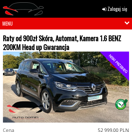
Zaloguj się
MENU
Raty od 900zł Skóra, Automat, Kamera 1.6 BENZ
200KM Head up Gwarancja
NISKI PRZEBIEG
C
e
n
a
52 999.00 PLN