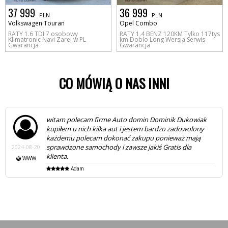
37 999
36 999
PLN
PLN
Volkswagen Touran
Opel Combo
RATY 1.6 TDI 7 osobowy
RATY 1.4 BENZ 120KM Tylko 117tys
Klimatronic Navi Zarej w PL
km Doblo Long Wersja Serwis
Gwarancja
Gwarancja
CO MÓWIĄ O NAS INNI
witam polecam firme Auto domin Dominik Dukowiak
kupiłem u nich kilka aut i jestem bardzo zadowolony
każdemu polecam dokonać zakupu ponieważ mają
sprawdzone samochody i zawsze jakiś Gratis dla
2024-08-20
klienta.
WWW
Adam