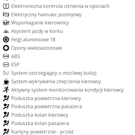
E
l
e
k
t
r
o
n
i
c
z
n
a
k
o
n
t
r
o
l
a
c
i
ś
n
i
e
n
i
a
w
o
p
o
n
a
c
h
E
l
e
k
t
r
y
c
z
n
y
h
a
m
u
l
e
c
p
o
s
t
o
j
o
w
y
W
s
p
o
m
a
g
a
n
i
e
k
i
e
r
o
w
n
i
c
y
A
s
y
s
t
e
n
t
j
a
z
d
y
w
k
o
r
k
u
F
e
l
g
i
a
l
u
m
i
n
i
o
w
e
1
8
O
p
o
n
y
w
i
e
l
o
s
e
z
o
n
o
w
e
A
B
S
E
S
P
S
y
s
t
e
m
o
s
t
r
z
e
g
a
j
ą
c
y
o
m
o
ż
l
i
w
e
j
k
o
l
i
z
j
i
S
y
s
t
e
m
w
y
k
r
y
w
a
n
i
a
z
m
ę
c
z
e
n
i
a
k
i
e
r
o
w
c
y
A
k
t
y
w
n
y
s
y
s
t
e
m
m
o
n
i
t
o
r
o
w
a
n
i
a
k
o
n
d
y
c
j
i
k
i
e
r
o
w
c
y
P
o
d
u
s
z
k
a
p
o
w
i
e
t
r
z
n
a
k
i
e
r
o
w
c
y
P
o
d
u
s
z
k
a
p
o
w
i
e
t
r
z
n
a
p
a
s
a
ż
e
r
a
P
o
d
u
s
z
k
a
k
o
l
a
n
k
i
e
r
o
w
c
y
P
o
d
u
s
z
k
a
k
o
l
a
n
p
a
s
a
ż
e
r
a
K
u
r
t
y
n
y
p
o
w
i
e
t
r
z
n
e
-
p
r
z
ó
d