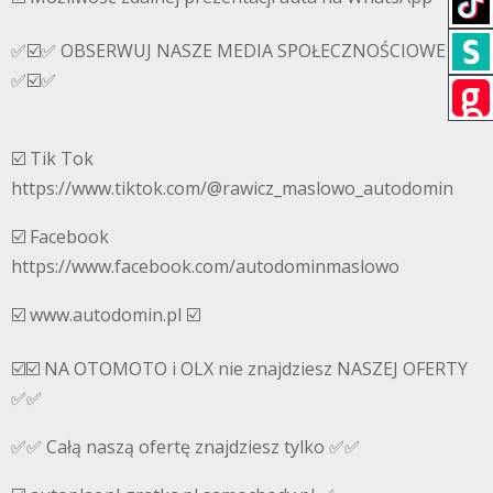
✅☑️✅ OBSERWUJ NASZE MEDIA SPOŁECZNOŚCIOWE
✅☑️✅
☑️ Tik Tok
https://www.tiktok.com/@rawicz_maslowo_autodomin
☑️ Facebook
https://www.facebook.com/autodominmaslowo
☑️ www.autodomin.pl ☑️
☑️☑️ NA OTOMOTO i OLX nie znajdziesz NASZEJ OFERTY
✅✅
✅✅ Całą naszą ofertę znajdziesz tylko ✅✅