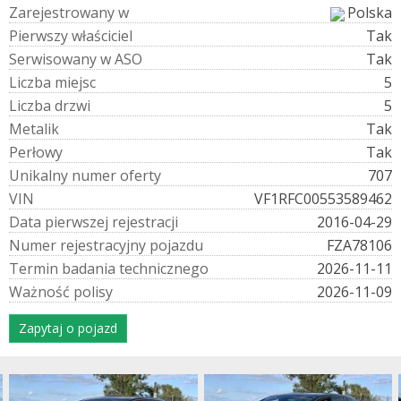
Z
a
r
e
j
e
s
t
r
o
w
a
n
y
w
Polska
P
i
e
r
w
s
z
y
w
ł
a
ś
c
i
c
i
e
l
Tak
S
e
r
w
i
s
o
w
a
n
y
w
A
S
O
Tak
L
i
c
z
b
a
m
i
e
j
s
c
5
L
i
c
z
b
a
d
r
z
w
i
5
M
e
t
a
l
i
k
Tak
P
e
r
ł
o
w
y
Tak
U
n
i
k
a
l
n
y
n
u
m
e
r
o
f
e
r
t
y
707
V
I
N
VF1RFC00553589462
D
a
t
a
p
i
e
r
w
s
z
e
j
r
e
j
e
s
t
r
a
c
j
i
2016-04-29
N
u
m
e
r
r
e
j
e
s
t
r
a
c
y
j
n
y
p
o
j
a
z
d
u
FZA78106
T
e
r
m
i
n
b
a
d
a
n
i
a
t
e
c
h
n
i
c
z
n
e
g
o
2026-11-11
W
a
ż
n
o
ś
ć
p
o
l
i
s
y
2026-11-09
Zapytaj o pojazd