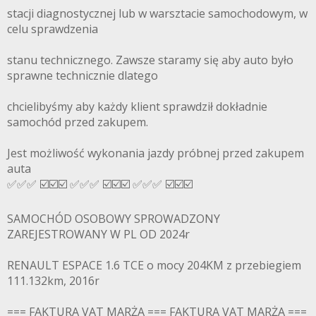
stacji diagnostycznej lub w warsztacie samochodowym, w
celu sprawdzenia
stanu technicznego. Zawsze staramy się aby auto było
sprawne technicznie dlatego
chcielibyśmy aby każdy klient sprawdził dokładnie
samochód przed zakupem.
Jest możliwość wykonania jazdy próbnej przed zakupem
auta
✅✅✅ ☑️☑️☑️ ✅✅✅ ☑️☑️☑️ ✅✅✅ ☑️☑️☑️
SAMOCHÓD OSOBOWY SPROWADZONY
ZAREJESTROWANY W PL OD 2024r
RENAULT ESPACE 1.6 TCE o mocy 204KM z przebiegiem
111.132km, 2016r
=== FAKTURA VAT MARŻA === FAKTURA VAT MARŻA ===