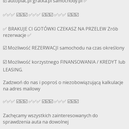
☑️ autoplac.pl gratka.pl samochody.pl ✅
✅✅✅ ☑️☑️☑️ ✅✅✅ ☑️☑️☑️ ✅✅✅ ☑️☑️☑️
✅ BRAKUJE CI GOTÓWKI CZEKASZ NA PRZELEW Zrób
rezerwacje ✅
☑️ Możliwość REZERWACJI samochodu na czas określony
☑️ Możliwość korzystnego FINANSOWANIA / KREDYT lub
LEASING.
Zadzwoń do nas i poproś o niezobowiązującą kalkulacje
na adres mailowy
✅✅✅ ☑️☑️☑️ ✅✅✅ ☑️☑️☑️ ✅✅✅ ☑️☑️☑️
Zachęcamy wszystkich zainteresowanych do
sprawdzenia auta na dowolnej