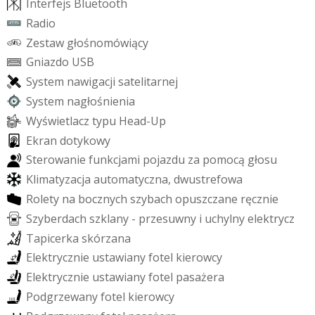
I
n
t
e
r
f
e
j
s
B
l
u
e
t
o
o
t
h
R
a
d
i
o
Z
e
s
t
a
w
g
ł
o
ś
n
o
m
ó
w
i
ą
c
y
G
n
i
a
z
d
o
U
S
B
S
y
s
t
e
m
n
a
w
i
g
a
c
j
i
s
a
t
e
l
i
t
a
r
n
e
j
S
y
s
t
e
m
n
a
g
ł
o
ś
n
i
e
n
i
a
W
y
ś
w
i
e
t
l
a
c
z
t
y
p
u
H
e
a
d
-
U
p
E
k
r
a
n
d
o
t
y
k
o
w
y
S
t
e
r
o
w
a
n
i
e
f
u
n
k
c
j
a
m
i
p
o
j
a
z
d
u
z
a
p
o
m
o
c
ą
g
ł
o
s
u
K
l
i
m
a
t
y
z
a
c
j
a
a
u
t
o
m
a
t
y
c
z
n
a
,
d
w
u
s
t
r
e
f
o
w
a
R
o
l
e
t
y
n
a
b
o
c
z
n
y
c
h
s
z
y
b
a
c
h
o
p
u
s
z
c
z
a
n
e
r
ę
c
z
n
i
e
S
z
y
b
e
r
d
a
c
h
s
z
k
l
a
n
y
-
p
r
z
e
s
u
w
n
y
i
u
c
h
y
l
n
y
e
l
e
k
t
r
y
c
z
T
a
p
i
c
e
r
k
a
s
k
ó
r
z
a
n
a
E
l
e
k
t
r
y
c
z
n
i
e
u
s
t
a
w
i
a
n
y
f
o
t
e
l
k
i
e
r
o
w
c
y
E
l
e
k
t
r
y
c
z
n
i
e
u
s
t
a
w
i
a
n
y
f
o
t
e
l
p
a
s
a
ż
e
r
a
P
o
d
g
r
z
e
w
a
n
y
f
o
t
e
l
k
i
e
r
o
w
c
y