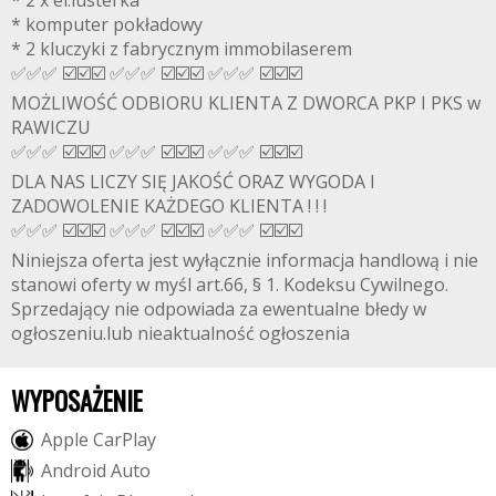
* 2 x el.lusterka
* komputer pokładowy
* 2 kluczyki z fabrycznym immobilaserem
✅✅✅ ☑️☑️☑️ ✅✅✅ ☑️☑️☑️ ✅✅✅ ☑️☑️☑️
MOŻLIWOŚĆ ODBIORU KLIENTA Z DWORCA PKP I PKS w
RAWICZU
✅✅✅ ☑️☑️☑️ ✅✅✅ ☑️☑️☑️ ✅✅✅ ☑️☑️☑️
DLA NAS LICZY SIĘ JAKOŚĆ ORAZ WYGODA I
ZADOWOLENIE KAŻDEGO KLIENTA ! ! !
✅✅✅ ☑️☑️☑️ ✅✅✅ ☑️☑️☑️ ✅✅✅ ☑️☑️☑️
Niniejsza oferta jest wyłącznie informacja handlową i nie
stanowi oferty w myśl art.66, § 1. Kodeksu Cywilnego.
Sprzedający nie odpowiada za ewentualne błedy w
ogłoszeniu.lub nieaktualność ogłoszenia
WYPOSAŻENIE
A
p
p
l
e
C
a
r
P
l
a
y
A
n
d
r
o
i
d
A
u
t
o