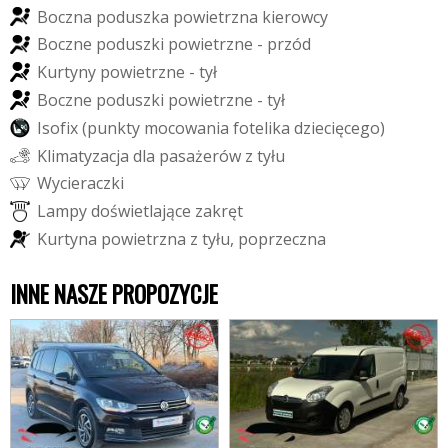
B
o
c
z
n
a
p
o
d
u
s
z
k
a
p
o
w
i
e
t
r
z
n
a
k
i
e
r
o
w
c
y
B
o
c
z
n
e
p
o
d
u
s
z
k
i
p
o
w
i
e
t
r
z
n
e
-
p
r
z
ó
d
K
u
r
t
y
n
y
p
o
w
i
e
t
r
z
n
e
-
t
y
ł
B
o
c
z
n
e
p
o
d
u
s
z
k
i
p
o
w
i
e
t
r
z
n
e
-
t
y
ł
I
s
o
f
i
x
(
p
u
n
k
t
y
m
o
c
o
w
a
n
i
a
f
o
t
e
l
i
k
a
d
z
i
e
c
i
ę
c
e
g
o
)
K
l
i
m
a
t
y
z
a
c
j
a
d
l
a
p
a
s
a
ż
e
r
ó
w
z
t
y
ł
u
W
y
c
i
e
r
a
c
z
k
i
L
a
m
p
y
d
o
ś
w
i
e
t
l
a
j
ą
c
e
z
a
k
r
ę
t
K
u
r
t
y
n
a
p
o
w
i
e
t
r
z
n
a
z
t
y
ł
u
,
p
o
p
r
z
e
c
z
n
a
INNE NASZE PROPOZYCJE