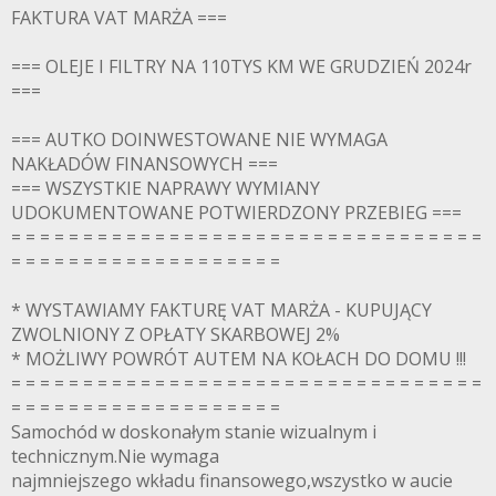
FAKTURA VAT MARŻA ===
=== OLEJE I FILTRY NA 110TYS KM WE GRUDZIEŃ 2024r
===
=== AUTKO DOINWESTOWANE NIE WYMAGA
NAKŁADÓW FINANSOWYCH ===
=== WSZYSTKIE NAPRAWY WYMIANY
UDOKUMENTOWANE POTWIERDZONY PRZEBIEG ===
= = = = = = = = = = = = = = = = = = = = = = = = = = = = = = = = =
= = = = = = = = = = = = = = = = = = =
* WYSTAWIAMY FAKTURĘ VAT MARŻA - KUPUJĄCY
ZWOLNIONY Z OPŁATY SKARBOWEJ 2%
* MOŻLIWY POWRÓT AUTEM NA KOŁACH DO DOMU !!!
= = = = = = = = = = = = = = = = = = = = = = = = = = = = = = = = =
= = = = = = = = = = = = = = = = = = =
Samochód w doskonałym stanie wizualnym i
technicznym.Nie wymaga
najmniejszego wkładu finansowego,wszystko w aucie