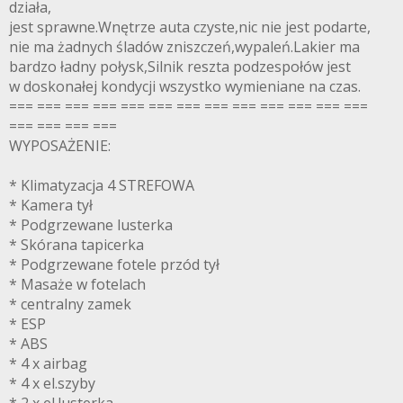
działa,
jest sprawne.Wnętrze auta czyste,nic nie jest podarte,
nie ma żadnych śladów zniszczeń,wypaleń.Lakier ma
bardzo ładny połysk,Silnik reszta podzespołów jest
w doskonałej kondycji wszystko wymieniane na czas.
=== === === === === === === === === === === === ===
=== === === ===
WYPOSAŻENIE:
* Klimatyzacja 4 STREFOWA
* Kamera tył
* Podgrzewane lusterka
* Skórana tapicerka
* Podgrzewane fotele przód tył
* Masaże w fotelach
* centralny zamek
* ESP
* ABS
* 4 x airbag
* 4 x el.szyby