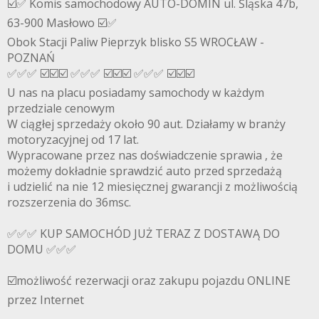
☑️✅ Komis samochodowy AUTO-DOMIN ul. Śląska 47b,
63-900 Masłowo ☑️✅
Obok Stacji Paliw Pieprzyk blisko S5 WROCŁAW -
POZNAŃ
✅✅✅ ☑️☑️☑️ ✅✅✅ ☑️☑️☑️ ✅✅✅ ☑️☑️☑️
U nas na placu posiadamy samochody w każdym
przedziale cenowym
W ciągłej sprzedaży około 90 aut. Działamy w branży
motoryzacyjnej od 17 lat.
Wypracowane przez nas doświadczenie sprawia , że
możemy dokładnie sprawdzić auto przed sprzedażą
i udzielić na nie 12 miesięcznej gwarancji z możliwością
rozszerzenia do 36msc.
✅✅✅ KUP SAMOCHÓD JUŻ TERAZ Z DOSTAWĄ DO
DOMU ✅✅✅
☑️możliwość rezerwacji oraz zakupu pojazdu ONLINE
przez Internet