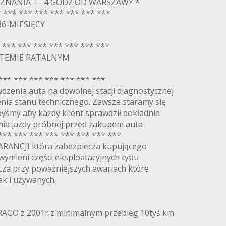
ZNANIA --- 4 GODZ.OD WARSZAWY *
 *** *** *** *** *** *** *** ***
6-MIESIĘCY
* *** *** *** *** *** *** ***
TEMIE RATALNYM
*** *** *** *** *** *** ***
zenia auta na dowolnej stacji diagnostycznej
nia stanu technicznego. Zawsze staramy się
byśmy aby każdy klient sprawdził dokładnie
ia jazdy próbnej przed zakupem auta
*** *** *** *** *** *** *** ***
ARANCJI która zabezpiecza kupującego
wymieni części eksploatacyjnych typu
ecza przy poważniejszych awariach które
k i używanych.
RAGO z 2001r z minimalnym przebieg 10tyś km