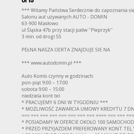
*** Witamy Państwa Serdecznie do zapoznania się
Salonu aut używanych AUTO - DOMIN
63-900 Masłowo
ul Śląska 47b przy stacji paliw ''Pieprzyk''
3 min. od drogi S5
PEŁNA NASZA OERTA ZNAJDUJE SIE NA
*** www.autodomin.pl ***
Auto Komis czynny w godzinach:
pon-piąt 9:00 – 17:00
sobota 9:00 – 15:00
niedziela kont tel
* PRACUJEMY 6 DNI W TYGODNIU ***
* MOŻLIWOŚĆ ZAWARCIA UMOWY KREDYTU 7 DN
=== === === === === === === === ==== === === ===
* POSIADAMY W OFERCIE OKOŁO 100 SAMOCHO
* PRZED PRZYJAZDEM PREFEROWANY KONT TEL