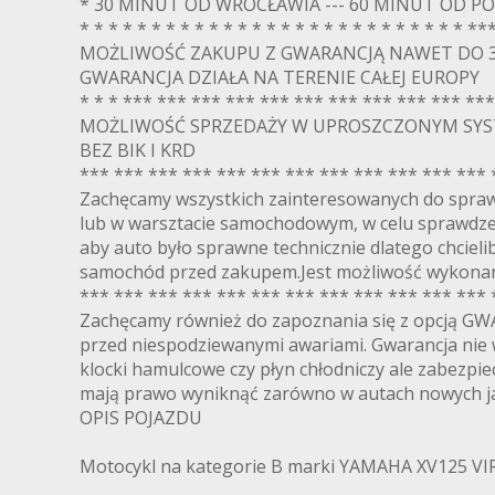
* 30 MINUT OD WROCŁAWIA --- 60 MINUT OD PO
* * * * * * * * * * * * * * * * * * * * * * * * * * *
MOŻLIWOŚĆ ZAKUPU Z GWARANCJĄ NAWET DO 3
GWARANCJA DZIAŁA NA TERENIE CAŁEJ EUROPY
* * * *** *** *** *** *** *** *** *** *** *** **
MOŻLIWOŚĆ SPRZEDAŻY W UPROSZCZONYM SYS
BEZ BIK I KRD
*** *** *** *** *** *** *** *** *** *** *** *** 
Zachęcamy wszystkich zainteresowanych do sprawd
lub w warsztacie samochodowym, w celu sprawdze
aby auto było sprawne technicznie dlatego chcieli
samochód przed zakupem.Jest możliwość wykonan
*** *** *** *** *** *** *** *** *** *** *** *** 
Zachęcamy również do zapoznania się z opcją GW
przed niespodziewanymi awariami. Gwarancja nie 
klocki hamulcowe czy płyn chłodniczy ale zabezpi
mają prawo wyniknąć zarówno w autach nowych ja
OPIS POJAZDU
Motocykl na kategorie B marki YAMAHA XV125 VI