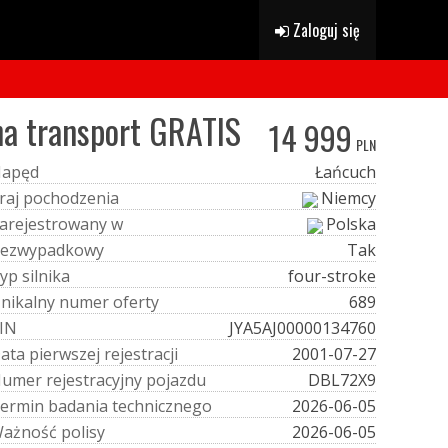
Zaloguj się
a transport GRATIS
14 999
PLN
N
a
p
ę
d
Łańcuch
r
a
j
p
o
c
h
o
d
z
e
n
i
a
Niemcy
a
r
e
j
e
s
t
r
o
w
a
n
y
w
Polska
e
z
w
y
p
a
d
k
o
w
y
Tak
y
p
s
i
l
n
i
k
a
four-stroke
U
n
i
k
a
l
n
y
n
u
m
e
r
o
f
e
r
t
y
689
I
N
JYA5AJ00000134760
D
a
t
a
p
i
e
r
w
s
z
e
j
r
e
j
e
s
t
r
a
c
j
i
2001-07-27
N
u
m
e
r
r
e
j
e
s
t
r
a
c
y
j
n
y
p
o
j
a
z
d
u
DBL72X9
e
r
m
i
n
b
a
d
a
n
i
a
t
e
c
h
n
i
c
z
n
e
g
o
2026-06-05
W
a
ż
n
o
ś
ć
p
o
l
i
s
y
2026-06-05