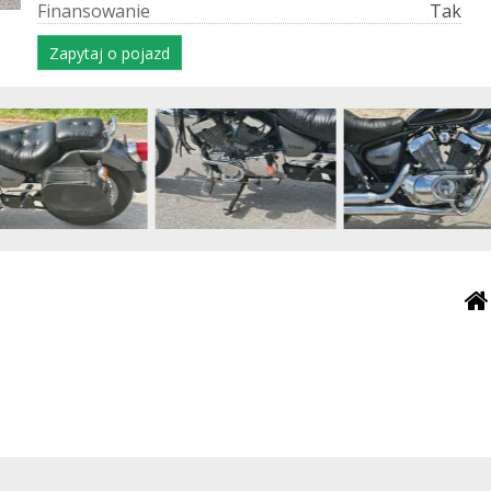
F
i
n
a
n
s
o
w
a
n
i
e
Tak
Zapytaj o pojazd