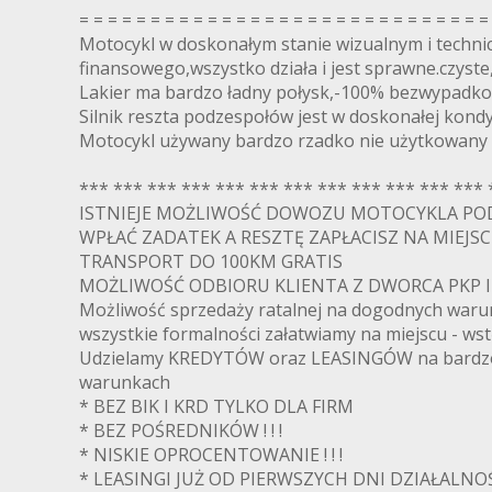
= = = = = = = = = = = = = = = = = = = = = = = = = = = = =
Motocykl w doskonałym stanie wizualnym i techn
finansowego,wszystko działa i jest sprawne.czyst
Lakier ma bardzo ładny połysk,-100% bezwypadko
Silnik reszta podzespołów jest w doskonałej kondy
Motocykl używany bardzo rzadko nie użytkowany
*** *** *** *** *** *** *** *** *** *** *** *** 
ISTNIEJE MOŻLIWOŚĆ DOWOZU MOTOCYKLA POD W
WPŁAĆ ZADATEK A RESZTĘ ZAPŁACISZ NA MIEJS
TRANSPORT DO 100KM GRATIS
MOŻLIWOŚĆ ODBIORU KLIENTA Z DWORCA PKP I
Możliwość sprzedaży ratalnej na dogodnych waru
wszystkie formalności załatwiamy na miejscu - ws
Udzielamy KREDYTÓW oraz LEASINGÓW na bardzo
warunkach
* BEZ BIK I KRD TYLKO DLA FIRM
* BEZ POŚREDNIKÓW ! ! !
* NISKIE OPROCENTOWANIE ! ! !
* LEASINGI JUŻ OD PIERWSZYCH DNI DZIAŁALNOŚCI