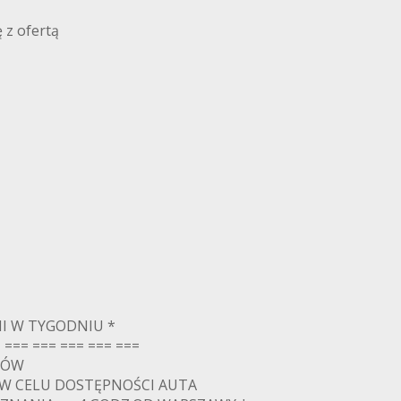
 z ofertą
I W TYGODNIU *
 === === === === ===
DÓW
 W CELU DOSTĘPNOŚCI AUTA