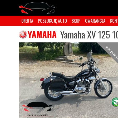
OFERTA
POSZUKUJĘ AUTO
SKUP
GWARANCJA
KON
Yamaha XV 125 1
niski prze