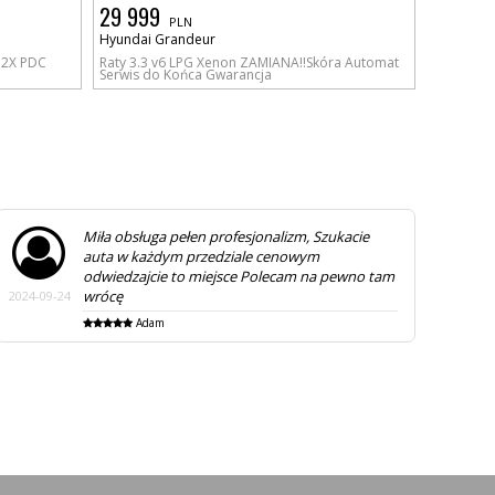
29 999
PLN
Hyundai Grandeur
y 2X PDC
Raty 3.3 v6 LPG Xenon ZAMIANA!!Skóra Automat
Serwis do Końca Gwarancja
Miła obsługa pełen profesjonalizm, Szukacie
auta w każdym przedziale cenowym
odwiedzajcie to miejsce Polecam na pewno tam
wrócę
2024-09-24
2025-
Adam