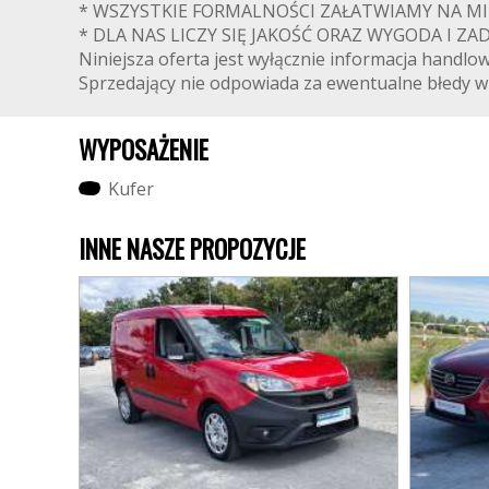
* WSZYSTKIE FORMALNOŚCI ZAŁATWIAMY NA MIEJS
* DLA NAS LICZY SIĘ JAKOŚĆ ORAZ WYGODA I ZAD
Niniejsza oferta jest wyłącznie informacja handlow
Sprzedający nie odpowiada za ewentualne błedy w o
WYPOSAŻENIE
K
u
f
e
r
INNE NASZE PROPOZYCJE