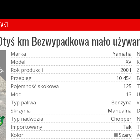
TAKT
0tyś km Bezwypadkowa mało używan
M
a
r
k
a
Yamaha
bieg
M
o
d
e
l
XV
K
R
o
k
p
r
o
d
u
k
c
j
i
2001
Z
P
r
z
e
b
i
e
g
10 454
B
P
o
j
e
m
n
o
ś
ć
s
k
o
k
o
w
a
125
T
M
o
c
13
T
y
p
p
a
l
i
w
a
Benzyna
V
S
k
r
z
y
n
i
a
Manualna
T
y
p
n
a
d
w
o
z
i
a
Chopper
I
m
p
o
r
t
o
w
a
n
y
Tak
T
K
o
l
o
r
Szary