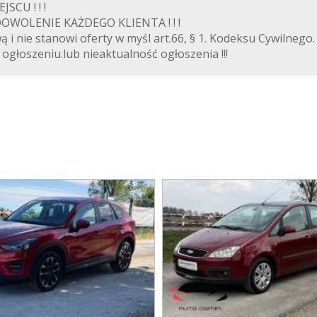
CU ! ! !
OWOLENIE KAŻDEGO KLIENTA ! ! !
ą i nie stanowi oferty w myśl art.66, § 1. Kodeksu Cywilnego.
głoszeniu.lub nieaktualność ogłoszenia !!!