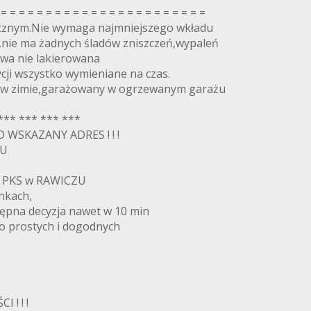
 = = = = = = = = = = = = = = = = = = = = = = =
icznym.Nie wymaga najmniejszego wkładu
e,nie ma żadnych śladów zniszczeń,wypaleń
wa nie lakierowana
cji wszystko wymieniane na czas.
 w zimie,garażowany w ogrzewanym garażu
*** *** *** ***
SKAZANY ADRES ! ! !
CU
 PKS w RAWICZU
nkach,
tępna decyzja nawet w 10 min
 prostych i dogodnych
 ! ! !