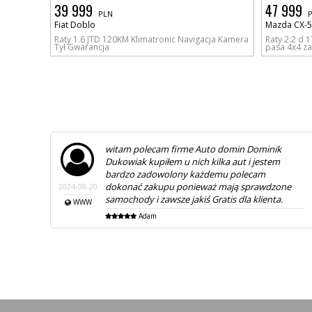
39 999
47 999
PLN
Fiat Doblo
Mazda CX-5
Raty 1.6 JTD 120KM Klimatronic Navigacja Kamera
Raty 2.2 d 
Tył Gwarancja
pasa 4x4 za
witam polecam firme Auto domin Dominik
Dukowiak kupiłem u nich kilka aut i jestem
bardzo zadowolony każdemu polecam
dokonać zakupu ponieważ mają sprawdzone
2024-08-20
samochody i zawsze jakiś Gratis dla klienta.
WWW
Adam