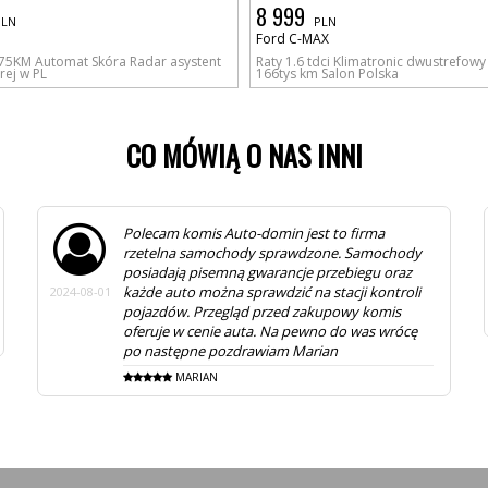
8 999
PLN
PLN
Ford C-MAX
175KM Automat Skóra Radar asystent
Raty 1.6 tdci Klimatronic dwustrefow
rej w PL
166tys km Salon Polska
CO MÓWIĄ O NAS INNI
Polecam komis Auto-domin jest to firma
rzetelna samochody sprawdzone. Samochody
posiadają pisemną gwarancje przebiegu oraz
każde auto można sprawdzić na stacji kontroli
2024-08-01
pojazdów. Przegląd przed zakupowy komis
oferuje w cenie auta. Na pewno do was wrócę
po następne pozdrawiam Marian
MARIAN